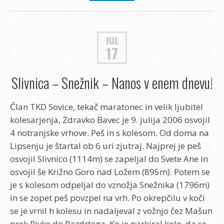
JUL
17
Slivnica – Snežnik – Nanos v enem dnevu!
Član TKD Sovice, tekač maratonec in velik ljubitel
kolesarjenja, Zdravko Bavec je 9. julija 2006 osvojil
4 notranjske vrhove. Peš in s kolesom. Od doma na
Lipsenju je štartal ob 6 uri zjutraj. Najprej je peš
osvojil Slivnico (1114m) se zapeljal do Svete Ane in
osvojil še Križno Goro nad Ložem (895m). Potem se
je s kolesom odpeljal do vznožja Snežnika (1796m)
in se zopet peš povzpel na vrh. Po okrepčilu v koči
se je vrnil h kolesu in nadaljeval z vožnjo čez Mašun
prek Pivke do Razdrtega. Ko je parkiral kolo, da se