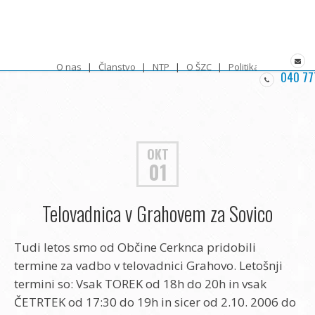
O nas
Članstvo
NTP
O ŠZC
Politika zasebnosti
040 77
OKT
01
Telovadnica v Grahovem za Sovico
Tudi letos smo od Občine Cerknca pridobili
termine za vadbo v telovadnici Grahovo. Letošnji
termini so: Vsak TOREK od 18h do 20h in vsak
ČETRTEK od 17:30 do 19h in sicer od 2.10. 2006 do