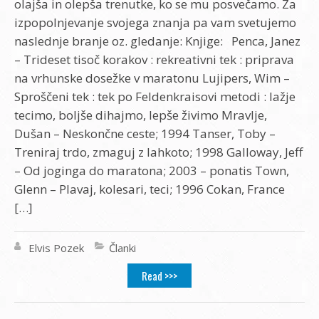
olajša in olepša trenutke, ko se mu posvečamo. Za
izpopolnjevanje svojega znanja pa vam svetujemo
naslednje branje oz. gledanje: Knjige: Penca, Janez
– Trideset tisoč korakov : rekreativni tek : priprava
na vrhunske dosežke v maratonu Lujipers, Wim –
Sproščeni tek : tek po Feldenkraisovi metodi : lažje
tecimo, boljše dihajmo, lepše živimo Mravlje,
Dušan – Neskončne ceste; 1994 Tanser, Toby –
Treniraj trdo, zmaguj z lahkoto; 1998 Galloway, Jeff
– Od joginga do maratona; 2003 – ponatis Town,
Glenn – Plavaj, kolesari, teci; 1996 Cokan, France
[…]
Elvis Pozek
Članki
Read >>>