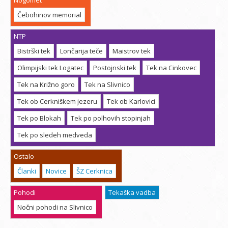
Nogomet
Čebohinov memorial
NTP
Bistrški tek
Lončarija teče
Maistrov tek
Olimpijski tek Logatec
Postojnski tek
Tek na Cinkovec
Tek na Križno goro
Tek na Slivnico
Tek ob Cerkniškem jezeru
Tek ob Karlovici
Tek po Blokah
Tek po polhovih stopinjah
Tek po sledeh medveda
Ostalo
Članki
Novice
ŠZ Cerknica
Pohodi
Tekaška vadba
Nočni pohodi na Slivnico