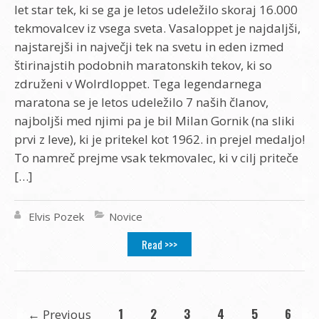
let star tek, ki se ga je letos udeležilo skoraj 16.000
tekmovalcev iz vsega sveta. Vasaloppet je najdaljši,
najstarejši in največji tek na svetu in eden izmed
štirinajstih podobnih maratonskih tekov, ki so
združeni v Wolrdloppet. Tega legendarnega
maratona se je letos udeležilo 7 naših članov,
najboljši med njimi pa je bil Milan Gornik (na sliki
prvi z leve), ki je pritekel kot 1962. in prejel medaljo!
To namreč prejme vsak tekmovalec, ki v cilj priteče
[…]
Elvis Pozek
Novice
Read >>>
1
2
3
4
5
6
←
Previous