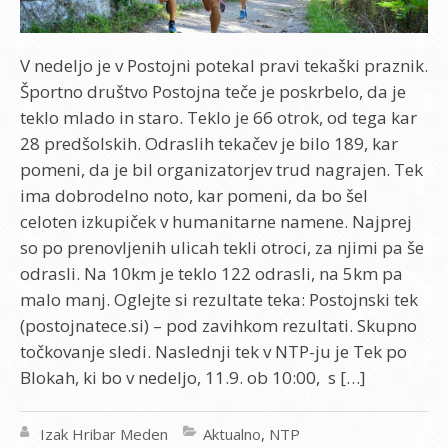
V nedeljo je v Postojni potekal pravi tekaški praznik.
Športno društvo Postojna teče je poskrbelo, da je
teklo mlado in staro. Teklo je 66 otrok, od tega kar
28 predšolskih. Odraslih tekačev je bilo 189, kar
pomeni, da je bil organizatorjev trud nagrajen. Tek
ima dobrodelno noto, kar pomeni, da bo šel
celoten izkupiček v humanitarne namene. Najprej
so po prenovljenih ulicah tekli otroci, za njimi pa še
odrasli. Na 10km je teklo 122 odrasli, na 5km pa
malo manj. Oglejte si rezultate teka: Postojnski tek
(postojnatece.si) – pod zavihkom rezultati. Skupno
točkovanje sledi. Naslednji tek v NTP-ju je Tek po
Blokah, ki bo v nedeljo, 11.9. ob 10:00, s […]
Izak Hribar Meden
Aktualno
,
NTP