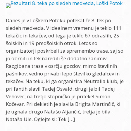
Danes je v Loškem Potoku potekal že 8. tek po
sledeh medveda. V idealnem vremenu je teklo 111
tekačic in tekačev, od tega je teklo 67 odraslih, 25
šolskih in 19 predšolskih otrok. Letos so
organizatorji poskrbeli za spremembo trase, saj so
jo obrnili in tek naredili še dodatno zanimiv.
Razgibana trasa v osrčju gozdov, mimo številnih
pašnikov, vedno privabi lepo številko gledalcev in
tekačev. Na teku, ki ga organizira Neutralia klub, je
pri fantih slavil Tadej Osvald, drugi je bil Tadej
Vehovec, na tretjo stopničko je pritekel Simon
Kočevar. Pri dekletih je slavila Brigita Martinčič, ki
je ugnala drugo Natašo Aljančič, tretja je bila
Nataša Ule. Oglejte si: Tek […]