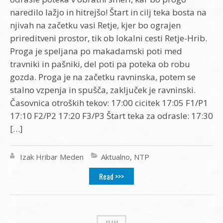
naredilo lažjo in hitrejšo! Štart in cilj teka bosta na
njivah na začetku vasi Retje, kjer bo ograjen
prireditveni prostor, tik ob lokalni cesti Retje-Hrib.
Proga je speljana po makadamski poti med
travniki in pašniki, del poti pa poteka ob robu
gozda. Proga je na začetku ravninska, potem se
stalno vzpenja in spušča, zaključek je ravninski.
Časovnica otroških tekov: 17:00 cicitek 17:05 F1/P1
17:10 F2/P2 17:20 F3/P3 Štart teka za odrasle: 17:30
[…]
Izak Hribar Meden
Aktualno
,
NTP
Read >>>