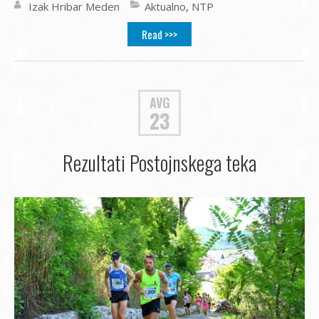
Izak Hribar Meden
Aktualno
,
NTP
Read >>>
AVG
23
Rezultati Postojnskega teka