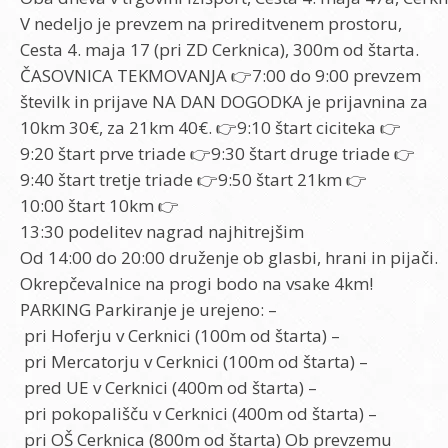
V nedeljo je prevzem na prireditvenem prostoru,
Cesta 4. maja 17 (pri ZD Cerknica), 300m od štarta.
ČASOVNICA TEKMOVANJA 👉7:00 do 9:00 prevzem
številk in prijave NA DAN DOGODKA je prijavnina za
10km 30€, za 21km 40€. 👉9:10 štart ciciteka 👉
9:20 štart prve triade 👉9:30 štart druge triade 👉
9:40 štart tretje triade 👉9:50 štart 21km 👉
10:00 štart 10km 👉
13:30 podelitev nagrad najhitrejšim
Od 14:00 do 20:00 druženje ob glasbi, hrani in pijači.
Okrepčevalnice na progi bodo na vsake 4km!
PARKING Parkiranje je urejeno: –
pri Hoferju v Cerknici (100m od štarta) –
pri Mercatorju v Cerknici (100m od štarta) –
pred UE v Cerknici (400m od štarta) –
pri pokopališču v Cerknici (400m od štarta) –
pri OŠ Cerknica (800m od štarta) Ob prevzemu