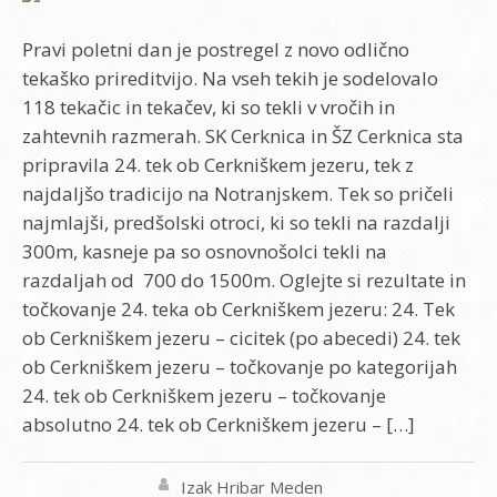
Pravi poletni dan je postregel z novo odlično
tekaško prireditvijo. Na vseh tekih je sodelovalo
118 tekačic in tekačev, ki so tekli v vročih in
zahtevnih razmerah. SK Cerknica in ŠZ Cerknica sta
pripravila 24. tek ob Cerkniškem jezeru, tek z
najdaljšo tradicijo na Notranjskem. Tek so pričeli
najmlajši, predšolski otroci, ki so tekli na razdalji
300m, kasneje pa so osnovnošolci tekli na
razdaljah od 700 do 1500m. Oglejte si rezultate in
točkovanje 24. teka ob Cerkniškem jezeru: 24. Tek
ob Cerkniškem jezeru – cicitek (po abecedi) 24. tek
ob Cerkniškem jezeru – točkovanje po kategorijah
24. tek ob Cerkniškem jezeru – točkovanje
absolutno 24. tek ob Cerkniškem jezeru – […]
Izak Hribar Meden