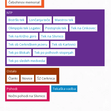
Čebohinov memorial
NTP
Bistrški tek
Lončarija teče
Maistrov tek
Olimpijski tek Logatec
Postojnski tek
Tek na Cinkovec
Tek na Križno goro
Tek na Slivnico
Tek ob Cerkniškem jezeru
Tek ob Karlovici
Tek po Blokah
Tek po polhovih stopinjah
Tek po sledeh medveda
Ostalo
Članki
Novice
ŠZ Cerknica
Pohodi
Tekaška vadba
Nočni pohodi na Slivnico