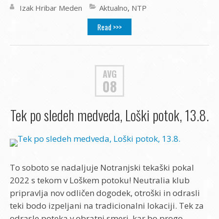
Izak Hribar Meden
Aktualno
,
NTP
Read >>>
AVG
08
Tek po sledeh medveda, Loški potok, 13.8.
To soboto se nadaljuje Notranjski tekaški pokal
2022 s tekom v Loškem potoku! Neutralia klub
pripravlja nov odličen dogodek, otroški in odrasli
teki bodo izpeljani na tradicionalni lokaciji. Tek za
odrasle poteka v obratni smeri, kar bo progo