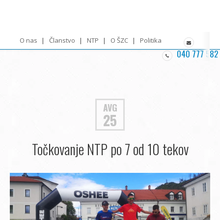
O nas
Članstvo
NTP
O ŠZC
Politika zasebnosti
040 777 582
AVG
25
Točkovanje NTP po 7 od 10 tekov