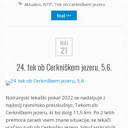
Aktualno
,
NTP
,
Tek ob Cerkniškem jezeru
Read >>>
MAJ
21
24. tek ob Cerkniškem jezeru, 5.6.
Notranjski tekaški pokal 2022 se nadaljuje z
najbolj ravninsko preizkušnjo, Tekom ob
Cerkniškem jezeru, ki bo dolg 11,5 km. Po 2 letih
premora zaradi vsem znane situacije, se tekači
vračajo tudi ob Cerkniško jezero. Smučarski klub