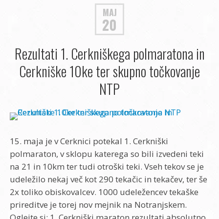
MAJ
20
Rezultati 1. Cerkniškega polmaratona in
Cerkniške 10ke ter skupno točkovanje
NTP
15. maja je v Cerknici potekal 1. Cerkniški
polmaraton, v sklopu katerega so bili izvedeni teki
na 21 in 10km ter tudi otroški teki. Vseh tekov se je
udeležilo nekaj več kot 290 tekačic in tekačev, ter še
2x toliko obiskovalcev. 1000 udeležencev tekaške
prireditve je torej nov mejnik na Notranjskem.
Oglejte si: 1. Cerkniški maraton rezultati absolutno