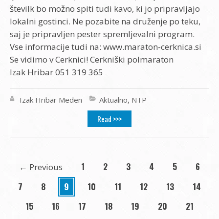
številk bo možno spiti tudi kavo, ki jo pripravljajo
lokalni gostinci. Ne pozabite na druženje po teku,
saj je pripravljen pester spremljevalni program.
Vse informacije tudi na: www.maraton-cerknica.si
Se vidimo v Cerknici! Cerkniški polmaraton
Izak Hribar
051 319 365
Izak Hribar Meden
Aktualno
,
NTP
Read >>>
1
2
3
4
5
6
←
Previous
7
8
9
10
11
12
13
14
15
16
17
18
19
20
21