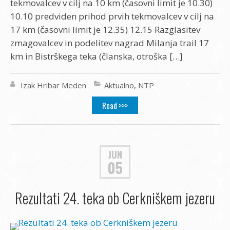
tekmovalcev v cilj na 10 km (časovni limit je 10.30)
10.10 predviden prihod prvih tekmovalcev v cilj na
17 km (časovni limit je 12.35) 12.15 Razglasitev
zmagovalcev in podelitev nagrad Milanja trail 17
km in Bistrškega teka (članska, otroška […]
Izak Hribar Meden
Aktualno
,
NTP
Read >>>
JUN
05
Rezultati 24. teka ob Cerkniškem jezeru