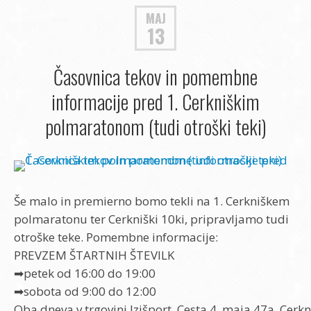
MAJ
13
Časovnica tekov in pomembne
informacije pred 1. Cerkniškim
polmaratonom (tudi otroški teki)
Še malo in premierno bomo tekli na 1. Cerkniškem
polmaratonu ter Cerkniški 10ki, pripravljamo tudi
otroške teke. Pomembne informacije:
PREVZEM ŠTARTNIH ŠTEVILK
➡petek od 16:00 do 19:00
➡sobota od 9:00 do 12:00
Oba dneva v trgovini Izišport, Cesta 4. maja 47a, Cerkn