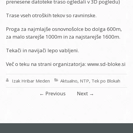
prenesene datoteke traso ogledali v 3D pogledu)
Trase vseh otroških tekov so ravninske.
Proga za najmlajše osnovnošolce bo dolga 600m,
za malo starejše 1000m in za najstarejše 1600m.
Tekači in navijači lepo vabljeni.
Več o teku na strani organizatorja: www.sd-bloke.si
Izak Hribar Meden
Aktualno
,
NTP
,
Tek po Blokah
←
Previous
Next
→