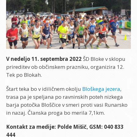
V nedeljo 11. septembra 2022
ŠD Bloke v sklopu
prireditev ob občinskem prazniku, organizira 12.
Tek po Blokah.
Štart teka bo v idiličnem okolju
Bloškega jezera
,
trasa pa je speljana po ravninskih poteh nizkega
barja potočka Bloščice v smeri proti vasi Runarsko
in nazaj. Članska proga bo merila 7,1km.
Kontakt za medije: Polde Mišič, GSM: 040 833
444