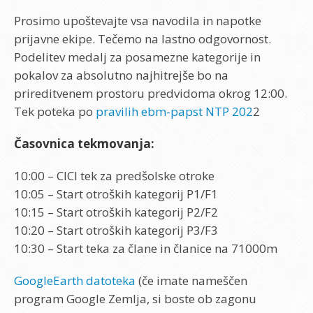
Prosimo upoštevajte vsa navodila in napotke
prijavne ekipe. Tečemo na lastno odgovornost.
Podelitev medalj za posamezne kategorije in
pokalov za absolutno najhitrejše bo na
prireditvenem prostoru predvidoma okrog 12:00.
Tek poteka po
pravilih ebm-papst NTP 202
2
Časovnica tekmovanja:
10:00 – CICI tek za predšolske otroke
10:05 – Start otroških kategorij P1/F1
10:15 – Start otroških kategorij P2/F2
10:20 – Start otroških kategorij P3/F3
10:30 – Start teka za člane in članice na 71000m
GoogleEarth datoteka
(če imate nameščen
program Google Zemlja, si boste ob zagonu