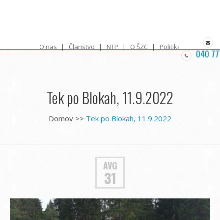
O nas
Članstvo
NTP
O ŠZC
Politika zasebnosti
040 77
Tek po Blokah, 11.9.2022
Domov
>>
Tek po Blokah, 11.9.2022
AVG
31