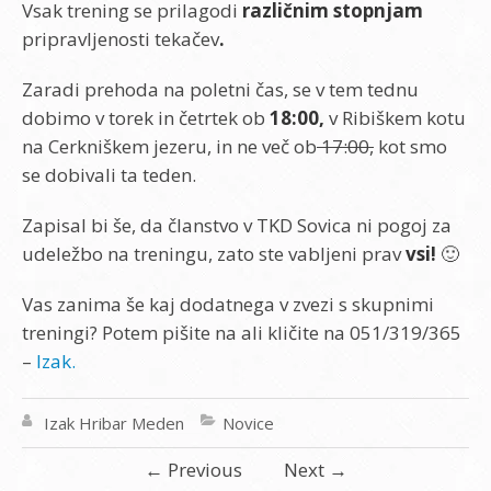
Vsak trening se prilagodi
različnim stopnjam
pripravljenosti tekačev
.
Zaradi prehoda na poletni čas, se v tem tednu
dobimo v torek in četrtek ob
18:00,
v Ribiškem kotu
na Cerkniškem jezeru, in ne več ob
17:00,
kot smo
se dobivali ta teden.
Zapisal bi še, da članstvo v TKD Sovica ni pogoj za
udeležbo na treningu, zato ste vabljeni prav
vsi!
🙂
Vas zanima še kaj dodatnega v zvezi s skupnimi
treningi? Potem pišite na
ali kličite na 051/319/365
–
Izak.
Izak Hribar Meden
Novice
←
Previous
Next
→