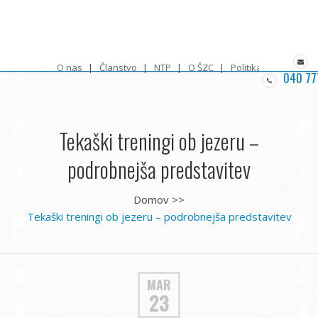
O nas
Članstvo
NTP
O ŠZC
Politika zasebnosti
040 77
Tekaški treningi ob jezeru –
podrobnejša predstavitev
Domov
>>
Tekaški treningi ob jezeru – podrobnejša predstavitev
MAR
23