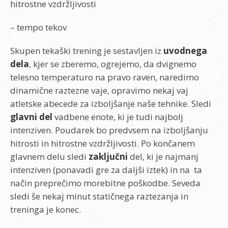
hitrostne vzdržljivosti
– tempo tekov
Skupen tekaški trening je sestavljen iz
uvodnega
dela
, kjer se zberemo, ogrejemo, da dvignemo
telesno temperaturo na pravo raven, naredimo
dinamične raztezne vaje, opravimo nekaj vaj
atletske abecede za izboljšanje naše tehnike. Sledi
glavni del
vadbene enote, ki je tudi najbolj
intenziven. Poudarek bo predvsem na izboljšanju
hitrosti in hitrostne vzdržljivosti. Po končanem
glavnem delu sledi
zaključni
del, ki je najmanj
intenziven (ponavadi gre za daljši iztek) in na ta
način preprečimo morebitne poškodbe. Seveda
sledi še nekaj minut statičnega raztezanja in
treninga je konec.