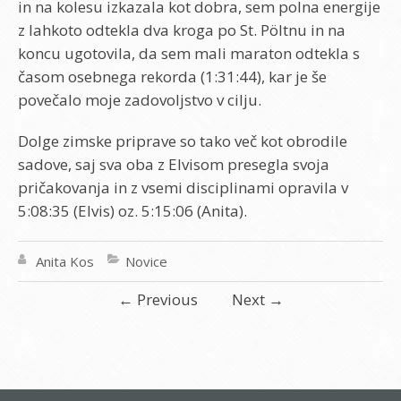
in na kolesu izkazala kot dobra, sem polna energije
z lahkoto odtekla dva kroga po St. Pöltnu in na
koncu ugotovila, da sem mali maraton odtekla s
časom osebnega rekorda (1:31:44), kar je še
povečalo moje zadovoljstvo v cilju.
Dolge zimske priprave so tako več kot obrodile
sadove, saj sva oba z Elvisom presegla svoja
pričakovanja in z vsemi disciplinami opravila v
5:08:35 (Elvis) oz. 5:15:06 (Anita).
Anita Kos
Novice
←
Previous
Next
→