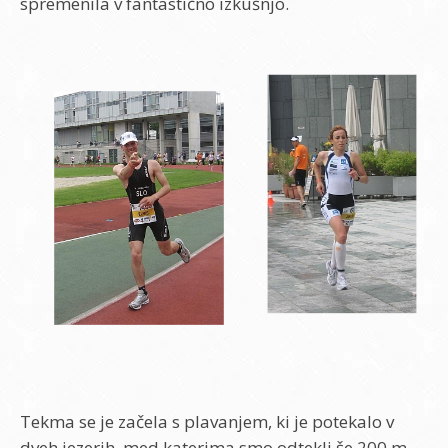
spremenila v fantastično izkušnjo.
Tekma se je začela s plavanjem, ki je potekalo v
dveh jezerih, med katerima smo odtekli še 200 m.