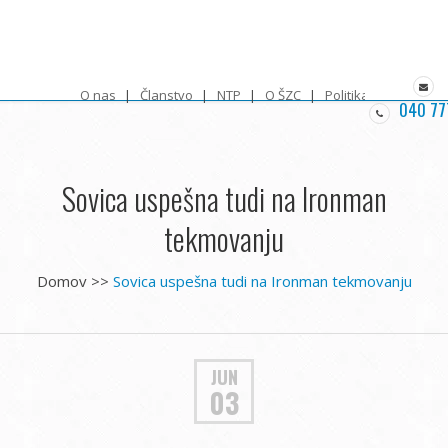
O nas
Članstvo
NTP
O ŠZC
Politika zasebnosti
040 77
Sovica uspešna tudi na Ironman
tekmovanju
Domov
>>
Sovica uspešna tudi na Ironman tekmovanju
JUN
03