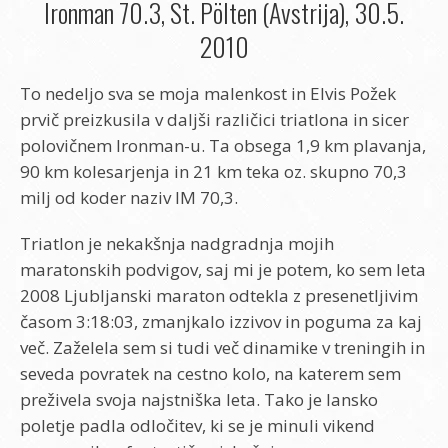
Ironman 70.3, St. Pölten (Avstrija), 30.5.
2010
To nedeljo sva se moja malenkost in Elvis Požek
prvič preizkusila v daljši različici triatlona in sicer
polovičnem Ironman-u. Ta obsega 1,9 km plavanja,
90 km kolesarjenja in 21 km teka oz. skupno 70,3
milj od koder naziv IM 70,3.
Triatlon je nekakšnja nadgradnja mojih
maratonskih podvigov, saj mi je potem, ko sem leta
2008 Ljubljanski maraton odtekla z presenetljivim
časom 3:18:03, zmanjkalo izzivov in poguma za kaj
več. Zaželela sem si tudi več dinamike v treningih in
seveda povratek na cestno kolo, na katerem sem
preživela svoja najstniška leta. Tako je lansko
poletje padla odločitev, ki se je minuli vikend