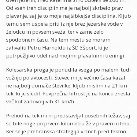
Od vseh treh disciplin me je najbolj skrbelo prav
plavanje, saj je to moja najšibkejša disciplina. Kljub
temu sem uspela priti iz nje brez jezerske vode v
želodcu in povsem sveža, ter v zame zelo
spodobnem času. Na tem mestu se moram
zahvaliti Petru Harnoldu iz ŠD 3šport, ki je
potrpežljivo bdel nad mojimi plavalnimi treningi.
Kolesarska proga je ponudila vsega po malem, tudi
vožnjo po avtocesti. Števec mi je večino časa kazal
ne najbolj domače številke, kljub mislim na 21 km
tek, ki je sledil. Povprečna hitrost je na koncu znesla
več kot zadovoljivih 31 km/h.
Prehod na tek mi ni predstavljal posebnih težav, saj
so bile noge po prvem kilometru že v pravem ritmu.
Ker se je prehranska strategija v dneh pred tekmo