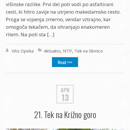
višinske razlike. Prvi del poti vodi po asfaltirani
cesti, ki hitro zavije na utrjeno makedamsko cesto.
Proga se vzpenja zmerno, vendar vztrajno, kar
omogoča tekačem, da ohranjajo enakomeren
ritem. Na poti sta […]
Vito Opeka
Aktualno
,
NTP
,
Tek na Slivnico
Read >>>
APR
13
21. Tek na Križno goro