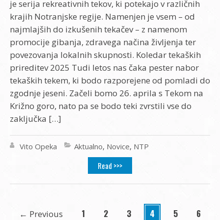
je serija rekreativnih tekov, ki potekajo v različnih
krajih Notranjske regije. Namenjen je vsem – od
najmlajših do izkušenih tekačev – z namenom
promocije gibanja, zdravega načina življenja ter
povezovanja lokalnih skupnosti. Koledar tekaških
prireditev 2025 Tudi letos nas čaka pester nabor
tekaških tekem, ki bodo razporejene od pomladi do
zgodnje jeseni. Začeli bomo 26. aprila s Tekom na
Križno goro, nato pa se bodo teki zvrstili vse do
zaključka […]
Vito Opeka
Aktualno
,
Novice
,
NTP
Read >>>
1
2
3
4
5
6
←
Previous