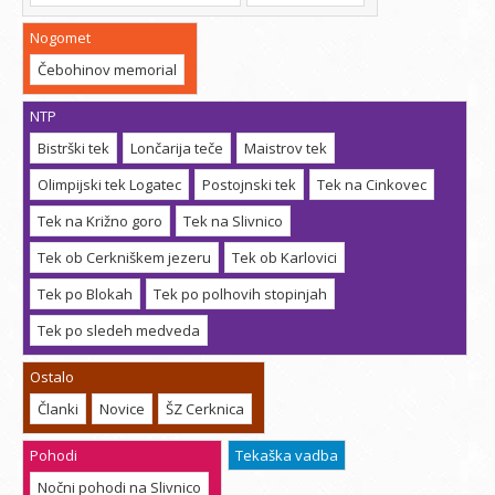
Nogomet
Čebohinov memorial
NTP
Bistrški tek
Lončarija teče
Maistrov tek
Olimpijski tek Logatec
Postojnski tek
Tek na Cinkovec
Tek na Križno goro
Tek na Slivnico
Tek ob Cerkniškem jezeru
Tek ob Karlovici
Tek po Blokah
Tek po polhovih stopinjah
Tek po sledeh medveda
Ostalo
Članki
Novice
ŠZ Cerknica
Pohodi
Tekaška vadba
Nočni pohodi na Slivnico