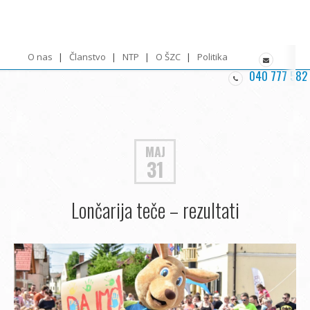
O nas
Članstvo
NTP
O ŠZC
Politika zasebnosti
040 777 582
MAJ
31
Lončarija teče – rezultati