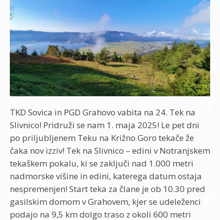
TKD Sovica in PGD Grahovo vabita na 24. Tek na
Slivnico! Pridruži se nam 1. maja 2025! Le pet dni
po priljubljenem Teku na Križno Goro tekače že
čaka nov izziv! Tek na Slivnico – edini v Notranjskem
tekaškem pokalu, ki se zaključi nad 1.000 metri
nadmorske višine in edini, katerega datum ostaja
nespremenjen! Start teka za člane je ob 10.30 pred
gasilskim domom v Grahovem, kjer se udeleženci
podajo na 9,5 km dolgo traso z okoli 600 metri