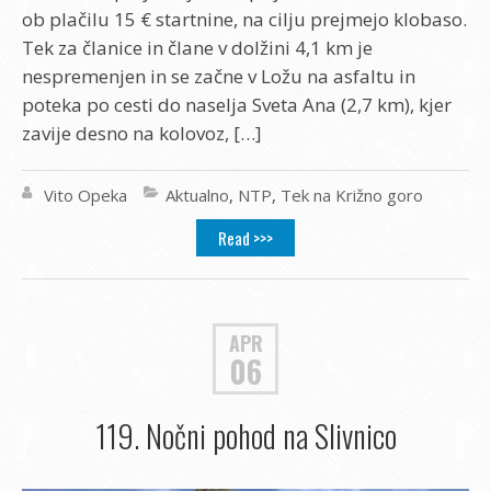
ob plačilu 15 € startnine, na cilju prejmejo klobaso.
Tek za članice in člane v dolžini 4,1 km je
nespremenjen in se začne v Ložu na asfaltu in
poteka po cesti do naselja Sveta Ana (2,7 km), kjer
zavije desno na kolovoz, […]
Vito Opeka
Aktualno
,
NTP
,
Tek na Križno goro
Read >>>
APR
06
119. Nočni pohod na Slivnico