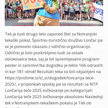
Tek je tudi drugo leto zapored štel za Notranjski
tekaški pokal, Športno-turistično društvo Lončar pa
se je ponovno izkazalo z odlično organizacijo.
Odlično je bilo poskrbljeno tudi za ostale
obiskovalce teka, saj je bil spremljevalni program
pester in zanimiv! Na dogodku je teklo 166 odraslih
in kar 181 otrok! Rezultati teka so bili objavljeni na
https://protime.si/sl_si/dogodek/loncarija-tece-
2025/, v priponkah spodaj pa so rezultati za NTP.
Lončarija teče 2025 točkovanje po kategorijah
Lončarija teče 2025 točkovanje absolutno Naslednji
tek v Notranjskem tekaškem pokalu je Tek ob