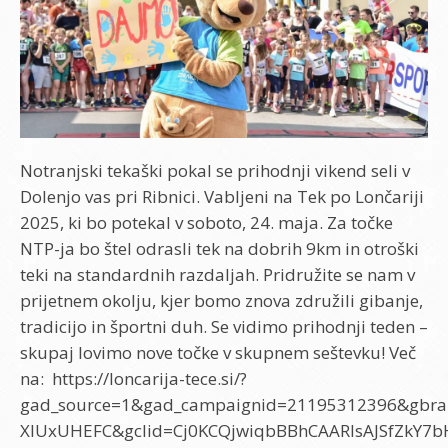
Notranjski tekaški pokal se prihodnji vikend seli v
Dolenjo vas pri Ribnici. Vabljeni na Tek po Lončariji
2025, ki bo potekal v soboto, 24. maja. Za točke
NTP-ja bo štel odrasli tek na dobrih 9km in otroški
teki na standardnih razdaljah. Pridružite se nam v
prijetnem okolju, kjer bomo znova združili gibanje,
tradicijo in športni duh. Se vidimo prihodnji teden –
skupaj lovimo nove točke v skupnem seštevku! Več
na: https://loncarija-tece.si/?
gad_source=1&gad_campaignid=21195312396&gb
XlUxUHEFC&gclid=Cj0KCQjwiqbBBhCAARIsAJSfZkY7b