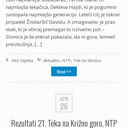
najmlajša tekačica, Dekleva Hajdi, ki je pogumno
zastopala najmlajšo generacijo. Leteči cilj je tokrat
pripadel Žnidaršič Davidu. A zmagovalec je prav
vsak, ki je včeraj premagal to izzivalno pot –
Slivnica je še enkrat pokazala, da ni gora, temveč
preizkušnja, […]
Vito Opeka
Aktualno
,
NTP
,
Tek na Slivnico
Read >>>
APR
26
Rezultati 21. Teka na Križno goro, NTP