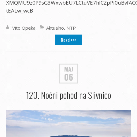
XMQMU9z0P9sG3WxwbEU7LCtuVE7hICZpPi0uBvfACG
tEALw_wcB
Vito Opeka
Aktualno
,
NTP
Read >>>
MAJ
06
120. Nočni pohod na Slivnico