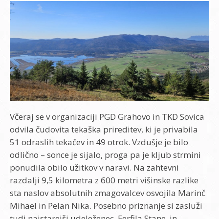
Včeraj se v organizaciji PGD Grahovo in TKD Sovica
odvila čudovita tekaška prireditev, ki je privabila
51 odraslih tekačev in 49 otrok. Vzdušje je bilo
odlično – sonce je sijalo, proga pa je kljub strmini
ponudila obilo užitkov v naravi. Na zahtevni
razdalji 9,5 kilometra z 600 metri višinske razlike
sta naslov absolutnih zmagovalcev osvojila Marinč
Mihael in Pelan Nika. Posebno priznanje si zasluži
tudi najstarejši udeleženec, Ferfila Stane, in