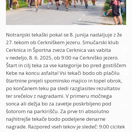
Notranjski tekaški pokal se 8. junija nadaljuje z že
27. tekom ob Cerkniškem jezeru. Smučarski klub
Cerknica in Športna zveza Cerknica vas vabita
v nedeljo, 8. 6. 2025, ob 9:00 na Cerkniško jezero.
Štart in cilj teka za vse kategorije bo pred gostiščem
Kebe na koncu asfalta! Vsi tekači bodo ob plačilu
štartnine prejeli spominsko majico in topel obrok,
po končanem teku pa sledi razglasitev rezultatov
ter srečelov z nagradami. V primeru močnega
sonca ali dežja bo za zavetje poskrbljeno pod
šotorom na parkirišču. Za prve tri absolutno
najhitrejše tekače bodo podeljene denarne
nagrade. Razpored vseh tekov je sledeč: 9:00 cicitek