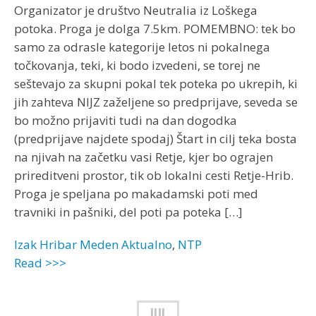
Organizator je društvo Neutralia iz Loškega
potoka. Proga je dolga 7.5km. POMEMBNO: tek bo
samo za odrasle kategorije letos ni pokalnega
točkovanja, teki, ki bodo izvedeni, se torej ne
seštevajo za skupni pokal tek poteka po ukrepih, ki
jih zahteva NIJZ zaželjene so predprijave, seveda se
bo možno prijaviti tudi na dan dogodka
(predprijave najdete spodaj) Štart in cilj teka bosta
na njivah na začetku vasi Retje, kjer bo ograjen
prireditveni prostor, tik ob lokalni cesti Retje-Hrib.
Proga je speljana po makadamski poti med
travniki in pašniki, del poti pa poteka […]
Izak Hribar Meden
Aktualno
,
NTP
Read >>>
JUL