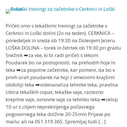
Pričeli smo s tekaškimi treningi za začetnike v
Cerknici in Loški dolini (2x na teden). CERKNICA –
ponedeljek in sreda ob 19:30 na Dolenjem Jezeru
LOŠKA DOLINA – torek in četrtek ob 19:30 pri gradu
Snežnik ➡️za vse, ki bi radi pričeli s tekom.
Poudarek bo na postopnosti, na prehodih hoje in
teka ➡️za popolne začetnike, kar pomeni, da bo v
prvih urah poudarek na hoji z vmesnimi krajšimi
obdobji teka ➡️videoanaliza tehnike teka, pravilna
izbira tekaških copat, tekaške vaje, raztezno
krepilne vaje, osnovne vaje za tehniko teka ➡️sklop
10 ur s ciljem neprekinjenga počasnega
pogovornega teka dolžine 20-25min Prijave po
mailu:
ali na 051 319 365. Spremljaj tudi […]