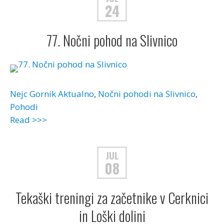
24
77. Nočni pohod na Slivnico
Nejc Gornik
Aktualno
,
Nočni pohodi na Slivnico
,
Pohodi
Read >>>
JUL
08
Tekaški treningi za začetnike v Cerknici
in Loški dolini