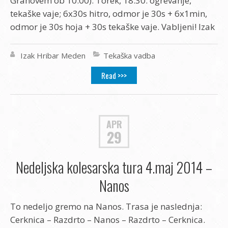
Grahovem ob 10:00). Torek, 18:30: ogrevanje,
tekaške vaje; 6x30s hitro, odmor je 30s + 6x1min,
odmor je 30s hoja + 30s tekaške vaje. Vabljeni! Izak
Izak Hribar Meden
Tekaška vadba
Read >>>
APR
29
Nedeljska kolesarska tura 4.maj 2014 –
Nanos
To nedeljo gremo na Nanos. Trasa je naslednja:
Cerknica – Razdrto – Nanos – Razdrto – Cerknica.