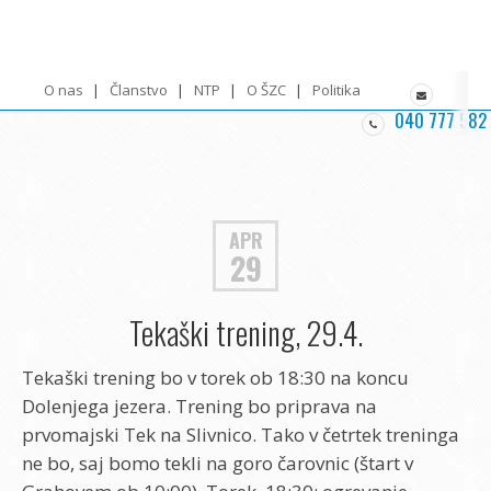
O nas
Članstvo
NTP
O ŠZC
Politika zasebnosti
040 777 582
APR
29
Tekaški trening, 29.4.
Tekaški trening bo v torek ob 18:30 na koncu
Dolenjega jezera. Trening bo priprava na
prvomajski Tek na Slivnico. Tako v četrtek treninga
ne bo, saj bomo tekli na goro čarovnic (štart v