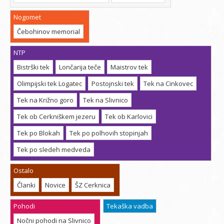
Nogomet
Čebohinov memorial
NTP
Bistrški tek
Lončarija teče
Maistrov tek
Olimpijski tek Logatec
Postojnski tek
Tek na Cinkovec
Tek na Križno goro
Tek na Slivnico
Tek ob Cerkniškem jezeru
Tek ob Karlovici
Tek po Blokah
Tek po polhovih stopinjah
Tek po sledeh medveda
Ostalo
Članki
Novice
ŠZ Cerknica
Pohodi
Tekaška vadba
Nočni pohodi na Slivnico