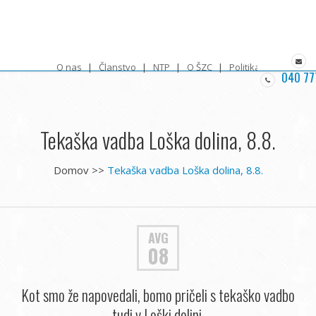
O nas
Članstvo
NTP
O ŠZC
Politika zasebnosti
040 77
Tekaška vadba Loška dolina, 8.8.
Domov
>>
Tekaška vadba Loška dolina, 8.8.
AVG
08
Kot smo že napovedali, bomo pričeli s tekaško vadbo
tudi v Loški dolini.