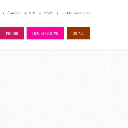
Članstvo
NTP
O ŠZC
Politika zasebnosti
POHODI
LOKOSTRELSTVO
OSTALO