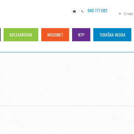
040 777 582
O nas
KOLESARJENJA
NOGOMET
NTP
TEKAŠKA VADBA