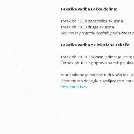
Tekaška vadba Loška dolina:
Torek bo 17:3o začetniška skupina
Torek ob 18:30 druga skupina
Dobimo se pri gradu Snežnik, pridružite se 
Tekaška vadba za izkušene tekače:
Torek ob 18:30: 16x2min; odmor je 2min; 
Četrtek ob 18:30: priprava na tek po Blok
Minuli vikend je potekal tudi Nočni tek Lj
Obenem sta dosegla zavidljiva rezultata: 
Rezultati 21km.