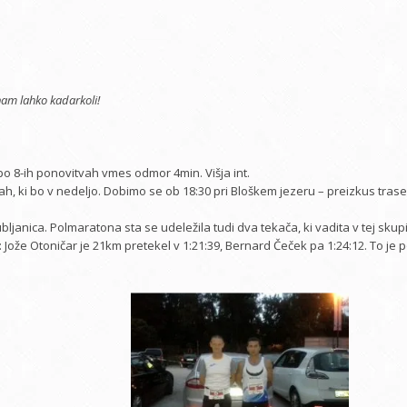
nam lahko kadarkoli!
po 8-ih ponovitvah vmes odmor 4min. Višja int.
ah, ki bo v nedeljo. Dobimo se ob 18:30 pri Bloškem jezeru – preizkus trase 
ubljanica. Polmaratona sta se udeležila tudi dva tekača, ki vadita v tej skup
Jože Otoničar je 21km pretekel v 1:21:39, Bernard Čeček pa 1:24:12. To je 