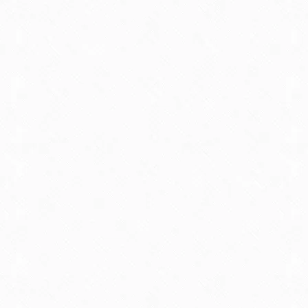
pika na i v kolesarski sezoni. Ni
potrebno naštevati česa vsega smo
bili deležni, enostavno to moraš
doživeti. Lepo, okusno,obilno….še
pridemo.
Ekipa pa kot vedno enkratna, tudi v
vetru ni popuščanja.
Lp,
Desan
Gorazd Novak
22 septembra, 2015 at 2:41 dop
Jaz kot novinec sem bil prvič pri
Marini.Enkratna ženska
zanimniva,simpatična enostavno