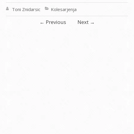
Toni Znidarsic
Kolesarjenja
←
Previous
Next
→
Comments (4)
tonizni
20 septembra, 2015 at 5:49 dop
Sobotne ture se nas je udeležilo
sedem kolesarjev. Tina, Slavko,
Desan, Pile, Gorazd, Sabi in Toni
smo prekolesarili 115 km, vmes pa
smo se v Sežani še dobro okrepčali.