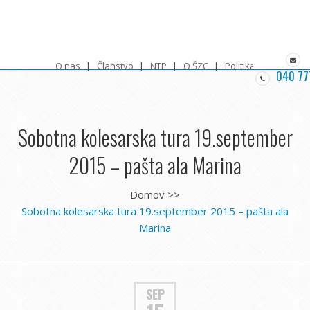
O nas
Članstvo
NTP
O ŠZC
Politika zasebnosti
040 77
Sobotna kolesarska tura 19.september
2015 – pašta ala Marina
Domov
>>
Sobotna kolesarska tura 19.september 2015 – pašta ala
Marina
SEP