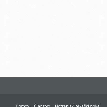
dober človek!!
Hvala Marina še pridem!! Tudi
ostali družbi hvala bilo je super!
LP Gorazd
Comments are closed.
Domov
Članstvo
Notranjski tekaški pokal