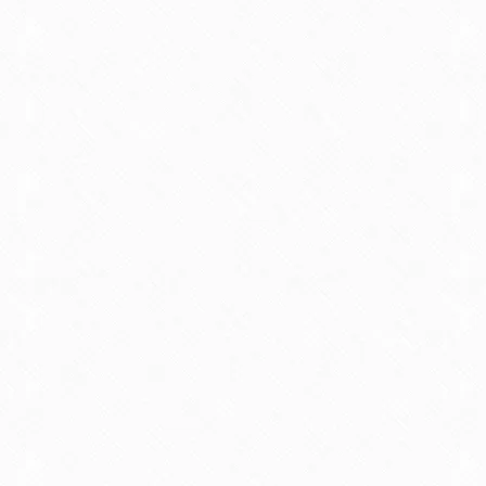
Proti zahodu je letelo, proti vzhodu
pa malo manj, 😉 . Veter ima svoje
čare.
slavc
20 septembra, 2015 at 7:25 pop
MARINA HVALA ZA VSE
Lp Slavc
Desan
21 septembra, 2015 at 7:27 pop
Vedno je lepo obiskati Primorsko,
ko pa je vključen še postanek pri
naši dragi gostiteljici Marini je to