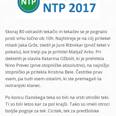
Skoraj 80 odraslih tekačic in tekačev se je pognalo
proti vrhu točno ob 10h. Najhitreje je na cilj pritekel
mladi Jaka Grže, sledil je Jure Ribnikar (prvič tekel v
pokalu), kot tretji pa je prihitel Matjaž Arko. Pri
dekletih je slavila Katarina Ožbolt, ki je prehitela
Nino Prevec (prve stopničke absolutno), na najnižjo
stopničko je pritekla Kristina Bele. Čestitke prav
vsem, pa tudi vsem ostalim, ki ste premagali ta
notranjski klanec.
Po koncu članskega teka so bili na vrsti otroški teki.
Ti so bili letos kar za pol krajši. Tako so imeli otroci
boljše pogoje za tek. Cicitek, tek za predšolske