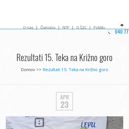
O nas
Članstvo
NTP
O ŠZC
Politika zasebnosti
040 77
Rezultati 15. Teka na Križno goro
Domov
>>
Rezultati 15. Teka na Križno goro
APR
23