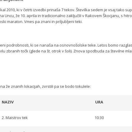
l 2010, ki v četrti izvedbi prinaša 7 tekov. Številka sedem je vsaj tako sup
na Uncu, že 10. aprila in tradicionalno zaključili v Rakovem Škocjanu, s hitro
nski maraton. Vmes pa znani in priljubljeni teki.
 eni podrobnosti, ki se nanaša na osnovnošolske teke. Letos bomo razglasi
vilu zbranih točk (glede na št. otrok v šoli). Znova spodbuda za številne ml
na že znanih lokacijah, zvrstili pa se bodo tokulele:
NAZIV
URA
2. Maistrov tek
10:30