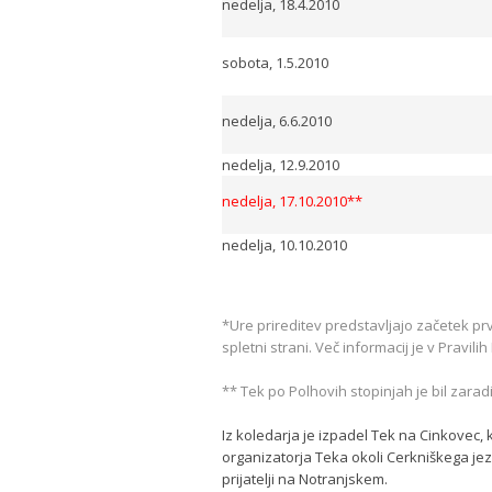
nedelja, 18.4.2010
sobota, 1.5.2010
nedelja, 6.6.2010
nedelja, 12.9.2010
nedelja, 17.10.2010**
nedelja, 10.10.2010
*Ure prireditev predstavljajo začetek p
spletni strani. Več informacij je v Pravili
** Tek po Polhovih stopinjah je bil zarad
Iz koledarja je izpadel Tek na Cinkovec,
organizatorja Teka okoli Cerkniškega jez
prijatelji na Notranjskem.