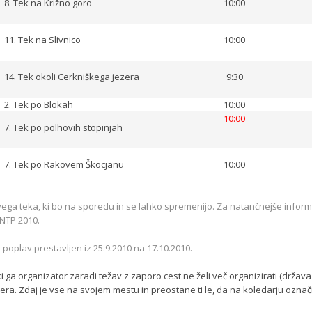
8. Tek na Križno goro
10:00
11. Tek na Slivnico
10:00
14. Tek okoli Cerkniškega jezera
9:30
2. Tek po Blokah
10:00
10:00
7. Tek po polhovih stopinjah
7. Tek po Rakovem Škocjanu
10:00
rvega teka, ki bo na sporedu in se lahko spremenijo. Za natančnejše infor
h NTP 2010.
i poplav prestavljen iz 25.9.2010 na 17.10.2010.
 ki ga organizator zaradi težav z zaporo cest ne želi več organizirati (drž
era. Zdaj je vse na svojem mestu in preostane ti le, da na koledarju označ