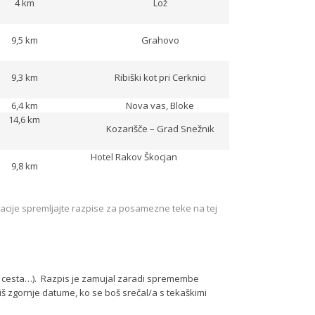
4 km
Lož
9,5 km
Grahovo
9,3 km
Ribiški kot pri Cerknici
6,4 km
Nova vas, Bloke
14,6 km
Kozarišče – Grad Snežnik
Hotel Rakov Škocjan
9,8 km
macije spremljajte razpise za posamezne teke na tej
ava cesta…). Razpis je zamujal zaradi spremembe
iš zgornje datume, ko se boš srečal/a s tekaškimi