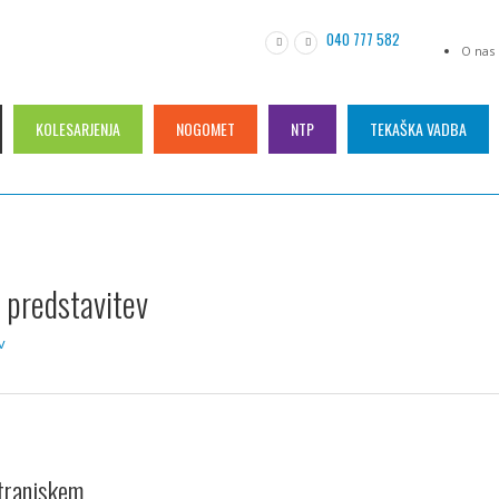
040 777 582
O nas
KOLESARJENJA
NOGOMET
NTP
TEKAŠKA VADBA
 predstavitev
v
tranjskem.