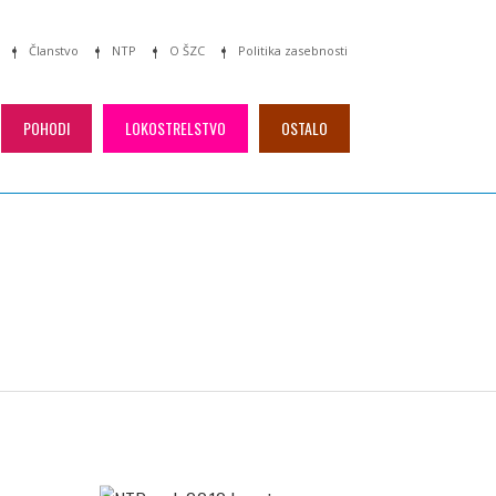
Članstvo
NTP
O ŠZC
Politika zasebnosti
POHODI
LOKOSTRELSTVO
OSTALO