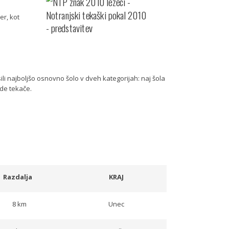
er, kot
li najboljšo osnovno šolo v dveh kategorijah: naj šola
ade tekače.
Razdalja
KRAJ
8 km
Unec