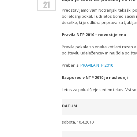
21
Predstavljamo vam Notranjski tekaški poka
bo letošnji pokal. Tudi letos bomo začeli 
desetko, ki je odlična priprava za Ljublja
Pravila NTP 2010 – novost je ena
Pravila pokala so enaka kot lani razen v
po številu udeležencev in naj šola po šte
Preberi si
PRAVILA NTP 2010
Razpored v NTP 2010 je naslednji
Letos za pokal šteje sedem tekov. Vsi so 
DATUM
sobota, 10.4.2010