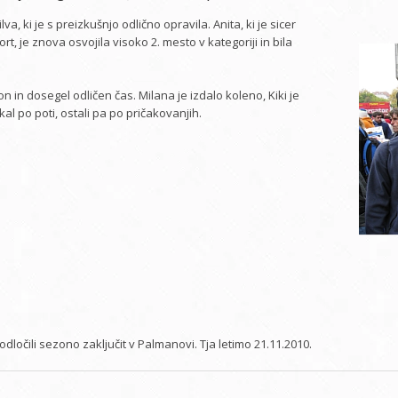
a, ki je s preizkušnjo odlično opravila. Anita, ki je sicer
rt, je znova osvojila visoko 2. mesto v kategoriji in bila
n in dosegel odličen čas. Milana je izdalo koleno, Kiki je
kal po poti, ostali pa po pričakovanjih.
odločili sezono zaključit v Palmanovi. Tja letimo 21.11.2010.