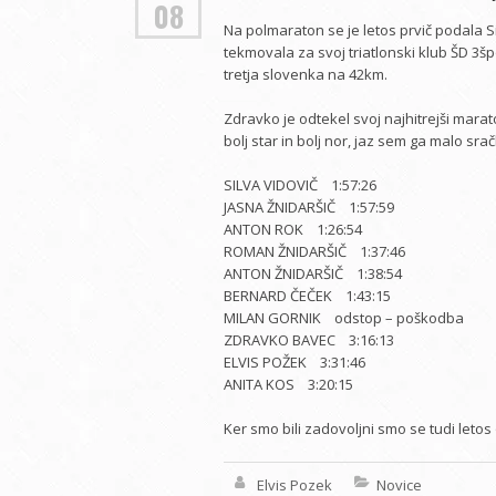
08
Na polmaraton se je letos prvič podala Silv
tekmovala za svoj triatlonski klub ŠD 3špo
tretja slovenka na 42km.
Zdravko je odtekel svoj najhitrejši marato
bolj star in bolj nor, jaz sem ga malo srač
SILVA VIDOVIČ 1:57:26
JASNA ŽNIDARŠIČ 1:57:59
ANTON ROK 1:26:54
ROMAN ŽNIDARŠIČ 1:37:46
ANTON ŽNIDARŠIČ 1:38:54
BERNARD ČEČEK 1:43:15
MILAN GORNIK odstop – poškodba
ZDRAVKO BAVEC 3:16:13
ELVIS POŽEK 3:31:46
ANITA KOS 3:20:15
Ker smo bili zadovoljni smo se tudi letos 
Elvis Pozek
Novice