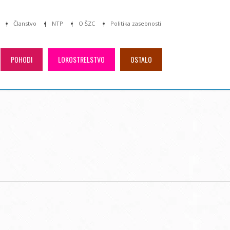
Članstvo
NTP
O ŠZC
Politika zasebnosti
POHODI
LOKOSTRELSTVO
OSTALO