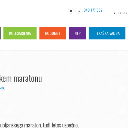
040 777 582
O nas
KOLESARJENJA
NOGOMET
NTP
TEKAŠKA VADBA
nskem maratonu
tonu
jubljanskega maraton, tudi letos uspešno.