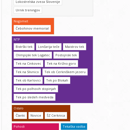
Lokostrelska zveza Slovenije
Urnik treningov
Nogomet
Čebohinov memorial
NTP
Bistrški tek
Lončarija teče
Maistrov tek
Olimpijski tek Logatec
Postojnski tek
Tek na Cinkovec
Tek na Križno goro
Tek na Slivnico
Tek ob Cerkniškem jezeru
Tek ob Karlovici
Tek po Blokah
Tek po polhovih stopinjah
Tek po sledeh medveda
Ostalo
Članki
Novice
ŠZ Cerknica
Pohodi
Tekaška vadba