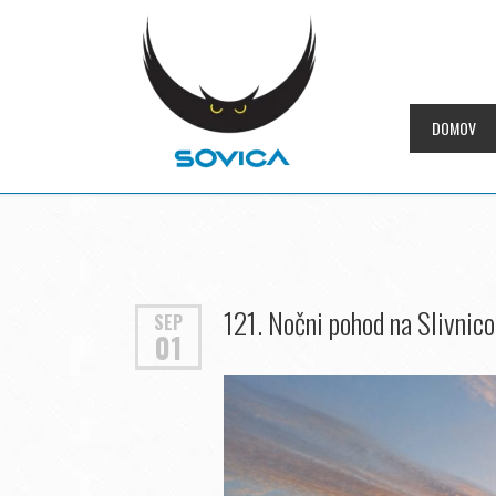
DOMOV
121. Nočni pohod na Slivnico
SEP
01