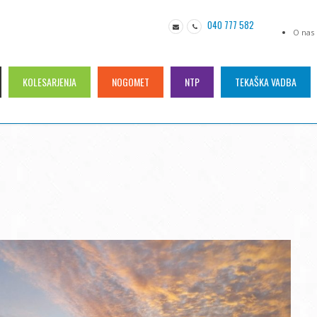
040 777 582
O nas
KOLESARJENJA
NOGOMET
NTP
TEKAŠKA VADBA