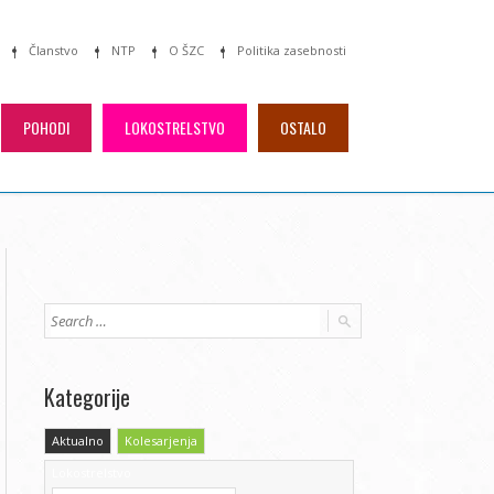
Članstvo
NTP
O ŠZC
Politika zasebnosti
POHODI
LOKOSTRELSTVO
OSTALO
Kategorije
Aktualno
Kolesarjenja
Lokostrelstvo