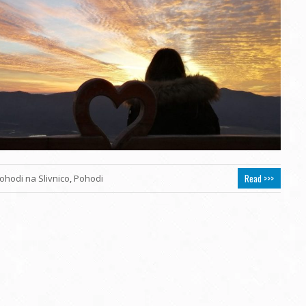
Read >>>
ohodi na Slivnico
,
Pohodi