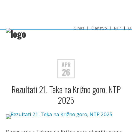
O nas
Članstvo
NTP
O
APR
26
Rezultati 21. Teka na Križno goro, NTP
2025
Danes smo s Tekom na Križno goro otvorili sezono