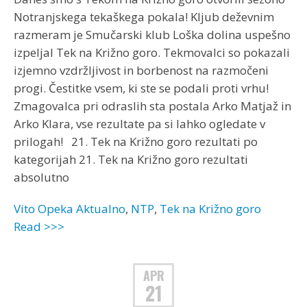
Notranjskega tekaškega pokala! Kljub deževnim
razmeram je Smučarski klub Loška dolina uspešno
izpeljal Tek na Križno goro. Tekmovalci so pokazali
izjemno vzdržljivost in borbenost na razmočeni
progi. Čestitke vsem, ki ste se podali proti vrhu!
Zmagovalca pri odraslih sta postala Arko Matjaž in
Arko Klara, vse rezultate pa si lahko ogledate v
prilogah! 21. Tek na Križno goro rezultati po
kategorijah 21. Tek na Križno goro rezultati
absolutno
Vito Opeka
Aktualno
,
NTP
,
Tek na Križno goro
Read >>>
APR
21