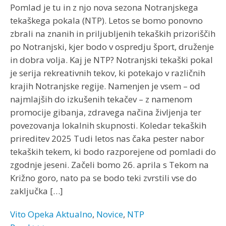
Pomlad je tu in z njo nova sezona Notranjskega
tekaškega pokala (NTP). Letos se bomo ponovno
zbrali na znanih in priljubljenih tekaških prizoriščih
po Notranjski, kjer bodo v ospredju šport, druženje
in dobra volja. Kaj je NTP? Notranjski tekaški pokal
je serija rekreativnih tekov, ki potekajo v različnih
krajih Notranjske regije. Namenjen je vsem – od
najmlajših do izkušenih tekačev – z namenom
promocije gibanja, zdravega načina življenja ter
povezovanja lokalnih skupnosti. Koledar tekaških
prireditev 2025 Tudi letos nas čaka pester nabor
tekaških tekem, ki bodo razporejene od pomladi do
zgodnje jeseni. Začeli bomo 26. aprila s Tekom na
Križno goro, nato pa se bodo teki zvrstili vse do
zaključka […]
Vito Opeka
Aktualno
,
Novice
,
NTP