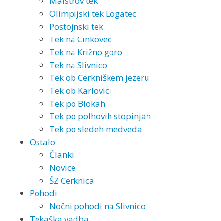
Maistrov tek
Olimpijski tek Logatec
Postojnski tek
Tek na Cinkovec
Tek na Križno goro
Tek na Slivnico
Tek ob Cerkniškem jezeru
Tek ob Karlovici
Tek po Blokah
Tek po polhovih stopinjah
Tek po sledeh medveda
Ostalo
Članki
Novice
ŠZ Cerknica
Pohodi
Nočni pohodi na Slivnico
Tekaška vadba