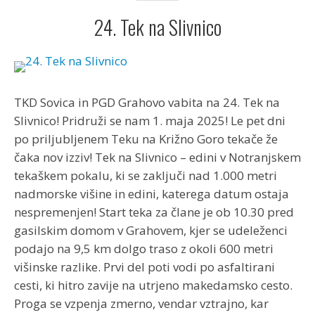
24. Tek na Slivnico
TKD Sovica in PGD Grahovo vabita na 24. Tek na
Slivnico! Pridruži se nam 1. maja 2025! Le pet dni
po priljubljenem Teku na Križno Goro tekače že
čaka nov izziv! Tek na Slivnico – edini v Notranjskem
tekaškem pokalu, ki se zaključi nad 1.000 metri
nadmorske višine in edini, katerega datum ostaja
nespremenjen! Start teka za člane je ob 10.30 pred
gasilskim domom v Grahovem, kjer se udeleženci
podajo na 9,5 km dolgo traso z okoli 600 metri
višinske razlike. Prvi del poti vodi po asfaltirani
cesti, ki hitro zavije na utrjeno makedamsko cesto.
Proga se vzpenja zmerno, vendar vztrajno, kar