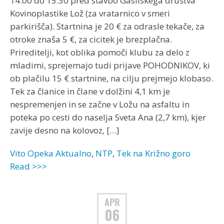
14:00 do 15:30 pred stavbo Gasilskega društva
Kovinoplastike Lož (za vratarnico v smeri
parkirišča). Startnina je 20 € za odrasle tekače, za
otroke znaša 5 €, za cicitek je brezplačna.
Prireditelji, kot oblika pomoči klubu za delo z
mladimi, sprejemajo tudi prijave POHODNIKOV, ki
ob plačilu 15 € startnine, na cilju prejmejo klobaso.
Tek za članice in člane v dolžini 4,1 km je
nespremenjen in se začne v Ložu na asfaltu in
poteka po cesti do naselja Sveta Ana (2,7 km), kjer
zavije desno na kolovoz, […]
Vito Opeka
Aktualno
,
NTP
,
Tek na Križno goro
Read >>>
APR
06