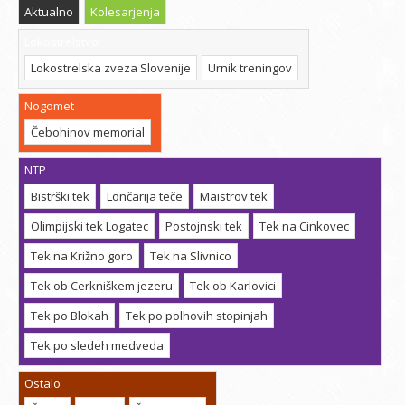
Aktualno
Kolesarjenja
Lokostrelstvo
Lokostrelska zveza Slovenije
Urnik treningov
Nogomet
Čebohinov memorial
NTP
Bistrški tek
Lončarija teče
Maistrov tek
Olimpijski tek Logatec
Postojnski tek
Tek na Cinkovec
Tek na Križno goro
Tek na Slivnico
Tek ob Cerkniškem jezeru
Tek ob Karlovici
Tek po Blokah
Tek po polhovih stopinjah
Tek po sledeh medveda
Ostalo