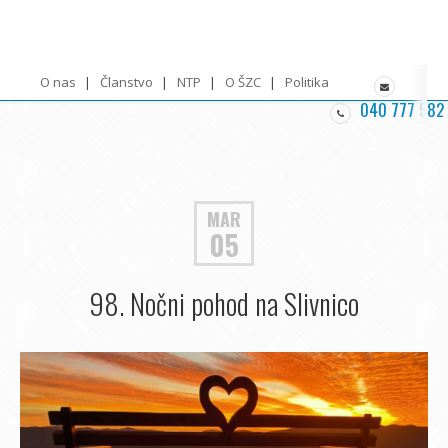
O nas
Članstvo
NTP
O ŠZC
Politika zasebnosti
040 777 582
MAR
05
98. Nočni pohod na Slivnico