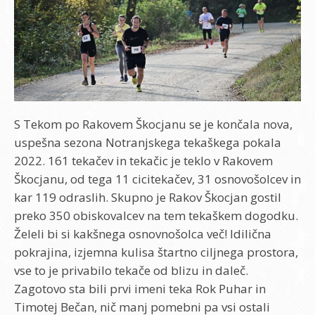
S Tekom po Rakovem Škocjanu se je končala nova,
uspešna sezona Notranjskega tekaškega pokala
2022. 161 tekačev in tekačic je teklo v Rakovem
Škocjanu, od tega 11 cicitekačev, 31 osnovošolcev in
kar 119 odraslih. Skupno je Rakov Škocjan gostil
preko 350 obiskovalcev na tem tekaškem dogodku.
Želeli bi si kakšnega osnovnošolca več! Idilična
pokrajina, izjemna kulisa štartno ciljnega prostora,
vse to je privabilo tekače od blizu in daleč.
Zagotovo sta bili prvi imeni teka Rok Puhar in
Timotej Bečan, nič manj pomebni pa vsi ostali