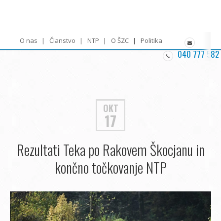
O nas
Članstvo
NTP
O ŠZC
Politika zasebnosti
040 777 582
OKT
17
Rezultati Teka po Rakovem Škocjanu in
končno točkovanje NTP