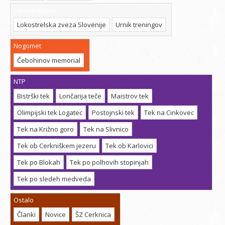
Lokostrelstvo
Lokostrelska zveza Slovenije
Urnik treningov
Nogomet
Čebohinov memorial
NTP
Bistrški tek
Lončarija teče
Maistrov tek
Olimpijski tek Logatec
Postojnski tek
Tek na Cinkovec
Tek na Križno goro
Tek na Slivnico
Tek ob Cerkniškem jezeru
Tek ob Karlovici
Tek po Blokah
Tek po polhovih stopinjah
Tek po sledeh medveda
Ostalo
Članki
Novice
ŠZ Cerknica