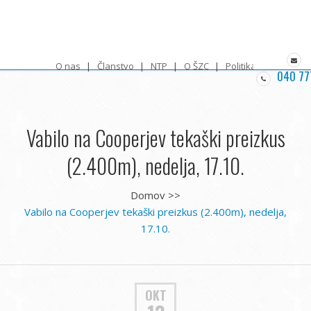
O nas
Članstvo
NTP
O ŠZC
Politika zasebnosti
040 77
Vabilo na Cooperjev tekaški preizkus
(2.400m), nedelja, 17.10.
Domov
>>
Vabilo na Cooperjev tekaški preizkus (2.400m), nedelja,
17.10.
OKT