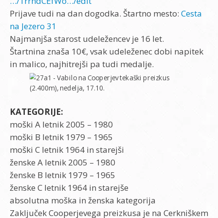
…/1rrndCEfWo…/edit
Prijave tudi na dan dogodka. Štartno mesto:
Cesta
na Jezero 31
Najmanjša starost udeležencev je 16 let.
Štartnina znaša 10€, vsak udeleženec dobi napitek
in malico, najhitrejši pa tudi medalje.
KATEGORIJE:
moški A letnik 2005 – 1980
moški B letnik 1979 – 1965
moški C letnik 1964 in starejši
ženske A letnik 2005 – 1980
ženske B letnik 1979 – 1965
ženske C letnik 1964 in starejše
absolutna moška in ženska kategorija
Zaključek Cooperjevega preizkusa je na Cerkniškem