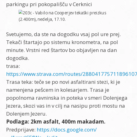
parkingu pri pokopališču v Cerknici
Svetujemo, da ste na dogodku vsaj pol ure prej.
Tekači štartajo po sistemu kronometra, na pol
minute. Vrstni red štartov bo objavljen na dan
dogodka.
trasa:
https://www.strava.com/routes/28804177571189610
Trasa teka: teče se po novi asfaltirani stezi, ki je
namenjena pešcem in kolesarjem. Trasa je
popolnoma ravninska in poteka v smeri Dolenjega
Jezera, skozi vas in v cilj na nasipu proti mostu na
Dolenjem Jezeru.
Podlaga: 2km asfalt, 400m makadam.
Predprijave:
https://docs.google.com/