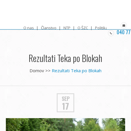
O nas
Članstvo
NTP
O ŠZC
Politika zasebnosti
040 77
Rezultati Teka po Blokah
Domov
>>
Rezultati Teka po Blokah
SEP
17