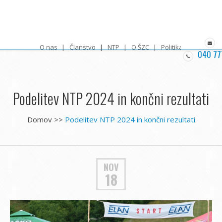
O nas
Članstvo
NTP
O ŠZC
Politika zasebnosti
040 77
Podelitev NTP 2024 in končni rezultati
Domov
>>
Podelitev NTP 2024 in končni rezultati
NOV
18