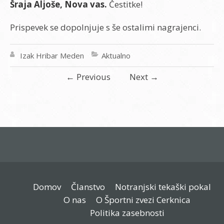
Šraja Aljoše, Nova vas.
Čestitke!
Prispevek se dopolnjuje s še ostalimi nagrajenci.
Izak Hribar Meden
Aktualno
←
Previous
Next
→
Domov
Članstvo
Notranjski tekaški pokal
O nas
O Športni zvezi Cerknica
Politika zasebnosti