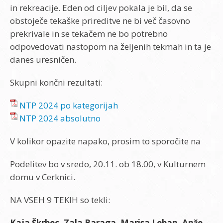
in rekreacije. Eden od ciljev pokala je bil, da se
obstoječe tekaške prireditve ne bi več časovno
prekrivale in se tekačem ne bo potrebno
odpovedovati nastopom na željenih tekmah in ta je
danes uresničen.
Skupni končni rezultati:
NTP 2024 po kategorijah
NTP 2024 absolutno
V kolikor opazite napako, prosim to sporočite na
Podelitev bo v sredo, 20.11. ob 18.00, v Kulturnem
domu v Cerknici.
NA VSEH 9 TEKIH so tekli:
Kaja Škrbec, Zala Baraga, Marisa Leban, Anže