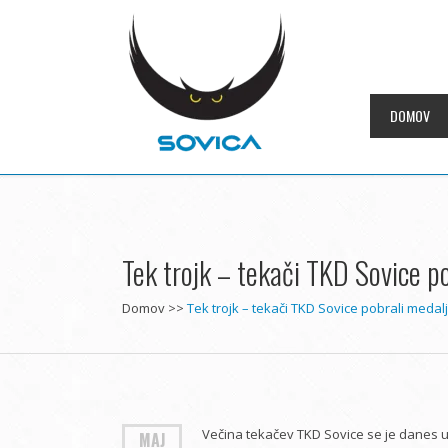
DOMOV
Tek trojk – tekači TKD Sovice p
Domov
>>
Tek trojk – tekači TKD Sovice pobrali medal
Večina tekačev TKD Sovice se je danes ud
MAJ