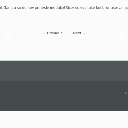
 naš član pa so domov prinesle medaljo! Sicer so vse take kot bronaste amp
←
Previous
Next
→
D