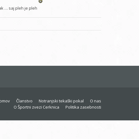
ak … saj pleh je pleh
omov
Članstvo
Notranjski tekaški pokal
O nas
O Športni zvezi Cerknica
Politika zasebnosti