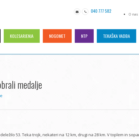
040 777 582
O nas
KOLESARJENJA
NOGOMET
NTP
TEKAŠKA VADBA
obrali medalje
je
eležilo 53. Teka trojk, nekateri na 12 km, drugi na 28 km. V toplem in sop