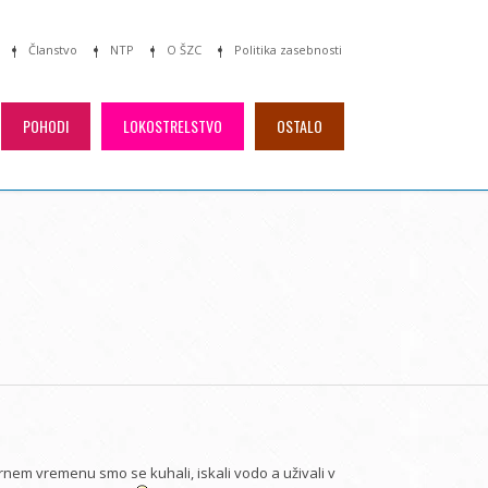
Članstvo
NTP
O ŠZC
Politika zasebnosti
POHODI
LOKOSTRELSTVO
OSTALO
arnem vremenu smo se kuhali, iskali vodo a uživali v