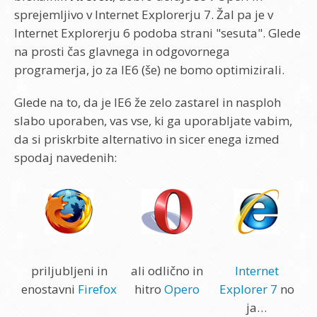
sprejemljivo v Internet Explorerju 7. Žal pa je v
Internet Explorerju 6 podoba strani "sesuta". Glede
na prosti čas glavnega in odgovornega
programerja, jo za IE6 (še) ne bomo optimizirali.
Glede na to, da je IE6 že zelo zastarel in nasploh
slabo uporaben, vas vse, ki ga uporabljate vabim,
da si priskrbite alternativo in sicer enega izmed
spodaj navedenih:
priljubljeni in
ali odlično in
Internet
enostavni
Firefox
hitro
Opero
Explorer 7
no
ja…