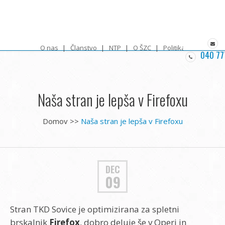
O nas
Članstvo
NTP
O ŠZC
Politika zasebnosti
040 77
Naša stran je lepša v Firefoxu
Domov
>>
Naša stran je lepša v Firefoxu
DEC
09
Stran TKD Sovice je optimizirana za spletni
brskalnik
Firefox
, dobro deluje še v Operi in