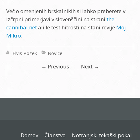
Več o omenjenih brskalnikih si lahko preberete v
izčrpni primerjavi v slovenščini na strani
the-
cannibal.net
ali le test hitrosti na stani revije
Moj
Mikro
.
Elvis Pozek
Novice
←
Previous
Next
→
Domov
Članstvo
Notranjski tekaški pokal