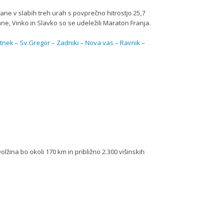
lane v slabih treh urah s povprečno hitrostjo 25,7
ne, Vinko in Slavko so se udeležili Maraton Franja.
tnek – Sv.Gregor – Zadniki – Nova vas – Ravnik –
ina bo okoli 170 km in približno 2.300 višinskih