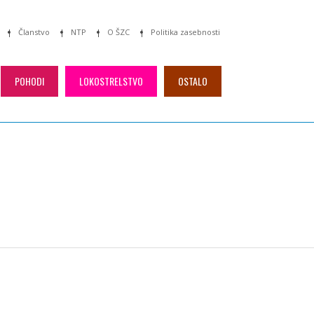
Članstvo
NTP
O ŠZC
Politika zasebnosti
POHODI
LOKOSTRELSTVO
OSTALO