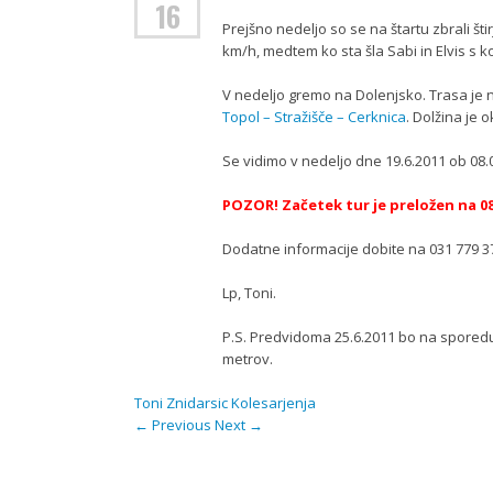
16
Prejšno nedeljo so se na štartu zbrali št
km/h, medtem ko sta šla Sabi in Elvis s k
V nedeljo gremo na Dolenjsko. Trasa je 
Topol – Stražišče – Cerknica
. Dolžina je o
Se vidimo v nedeljo dne 19.6.2011 ob 08.00
POZOR! Začetek tur je preložen na 08
Dodatne informacije dobite na 031 779 3
Lp, Toni.
P.S. Predvidoma 25.6.2011 bo na sporedu 
metrov.
Toni Znidarsic
Kolesarjenja
←
Previous
Next
→