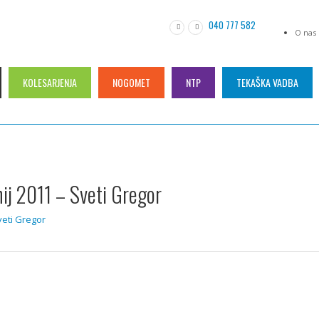
040 777 582
O nas
KOLESARJENJA
NOGOMET
NTP
TEKAŠKA VADBA
nij 2011 – Sveti Gregor
veti Gregor