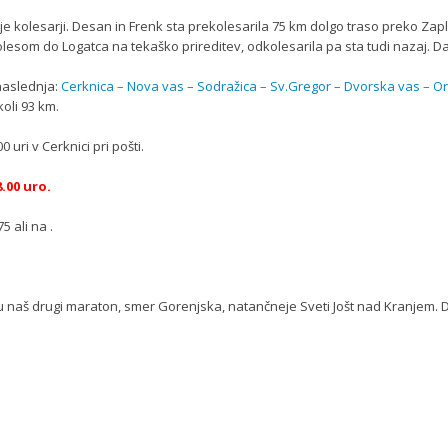
irje kolesarji. Desan in Frenk sta prekolesarila 75 km dolgo traso preko Zap
olesom do Logatca na tekaško prireditev, odkolesarila pa sta tudi nazaj. Da
naslednja:
Cerknica – Nova vas – Sodražica – Sv.Gregor – Dvorska vas – Or
koli 93 km.
 uri v Cerknici pri pošti.
.00 uro.
75 ali na
.
naš drugi maraton, smer Gorenjska, natančneje Sveti Jošt nad Kranjem. Dolž