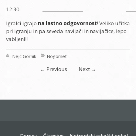
12:30
___________________
:
_____
Igralci igrajo
na lastno odgovornost
! Veliko užitka
pri igranju in pa seveda navijači in navijačice, lepo
vabljeni!!
Nejc Gornik
Nogomet
←
Previous
Next
→
Domov
Članstvo
Notranjski tekaški pokal