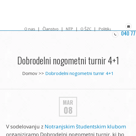
O nas
Članstvo
NTP
O ŠZC
Politika zasebnosti
040 77
Dobrodelni nogometni turnir 4+1
Domov
>>
Dobrodelni nogometni turnir 4+1
MAR
08
V sodelovanju z
Notranjskim študentskim klubom
organiziramo Dobrodelni nogometni turnir, ki bo