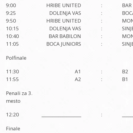
9:00
HRIBE UNITED
:
BAR
9:25
DOLENJA VAS
:
BOC
9:50
HRIBE UNITED
:
MON
10:15
DOLENJA VAS
:
SIN
10:40
BAR BABILON
:
MON
11:05
BOCA JUNIORS
:
SIN
Polfinale
11:30
A1
:
B2
11:55
A2
:
B1
Penali za 3.
mesto
12:20
___________________
:
_____
Finale