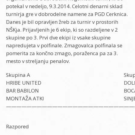
potekal v nedeljo, 9.3.2014. Celotni denarni sklad
turnirja gre v dobrodelne namene za PGD Cerknica.
Danes je bil opravljen žreb za turnir v prostorih
NŠKja. Prijavljenih je 6 ekip, ki so razdeljene v 2
skupine po 3. Prvi dve ekipi iz vsake skupine
napredujeta v polfinale. Zmagovalca polfinala se
pomerita za končno zmago, poraženca pa za 3.
mesto v streljanju penalov.
Skupina A
Skup
HRIBE UNITED
DOL
BAR BABILON
BOC
MONTAŽA ATKI
SIN
—————————————————————————
Razpored