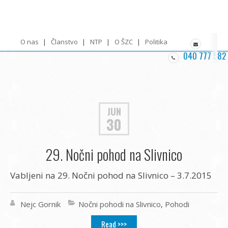
O nas
Članstvo
NTP
O ŠZC
Politika zasebnosti
040 777 582
JUN
30
29. Nočni pohod na Slivnico
Vabljeni na 29. Nočni pohod na Slivnico – 3.7.2015
Nejc Gornik
Nočni pohodi na Slivnico
,
Pohodi
Read >>>