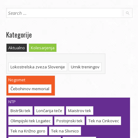
Kategorije
Aktualno
Kolesarjenja
Lokostrelstvo
Lokostrelska zveza Slovenije
Urnik treningov
Nogomet
Čebohinov memorial
NTP
Bistrški tek
Lončarija teče
Maistrov tek
Olimpijski tek Logatec
Postojnski tek
Tek na Cinkovec
Tek na Križno goro
Tek na Slivnico