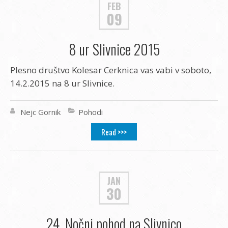
FEB
09
8 ur Slivnice 2015
Plesno društvo Kolesar Cerknica vas vabi v soboto,
14.2.2015 na 8 ur Slivnice.
Nejc Gornik
Pohodi
Read >>>
JAN
30
24. Nočni pohod na Slivnico