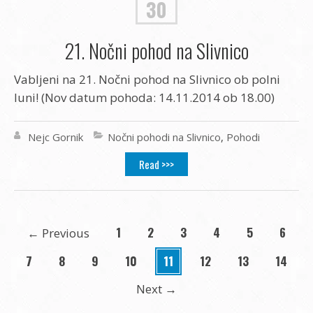
30
21. Nočni pohod na Slivnico
Vabljeni na 21. Nočni pohod na Slivnico ob polni
luni! (Nov datum pohoda: 14.11.2014 ob 18.00)
Nejc Gornik
Nočni pohodi na Slivnico
,
Pohodi
Read >>>
1
2
3
4
5
6
←
Previous
7
8
9
10
11
12
13
14
Next
→