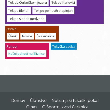
Tek ob Cerkniškem jezeru
Tek ob Karlovici
Tek po Blokah
Tek po polhovih stopinjah
Tek po sledeh medveda
Ostalo
Članki
Novice
ŠZ Cerknica
Pohodi
Tekaška vadba
Nočni pohodi na Slivnico
Domov
Članstvo
Notranjski tekaški pokal
O nas
O Športni zvezi Cerknica