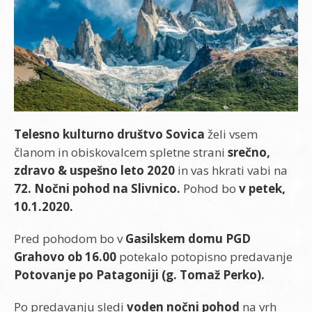
Telesno kulturno društvo Sovica
želi vsem
članom in obiskovalcem spletne strani
srečno,
zdravo & uspešno leto 2020
in vas hkrati vabi na
72. Nočni pohod na Slivnico.
Pohod bo
v petek,
10.1.2020.
Pred pohodom bo v
Gasilskem domu PGD
Grahovo ob 16.00
potekalo potopisno predavanje
Potovanje po Patagoniji (g. Tomaž Perko).
Po predavanju sledi
voden nočni pohod
na vrh