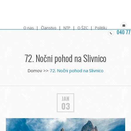
O nas
Članstvo
NTP
O ŠZC
Politika zasebnosti
040 77
72. Nočni pohod na Slivnico
Domov
>>
72. Nočni pohod na Slivnico
JAN
03